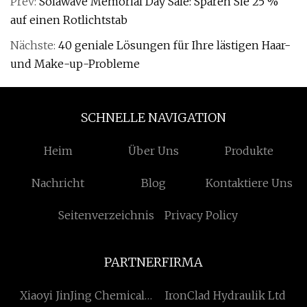
Prev:
Solawave Memorial Day Sale: Sparen Sie 25 %
auf einen Rotlichtstab
Nächste:
40 geniale Lösungen für Ihre lästigen Haar-
und Make-up-Probleme
SCHNELLE NAVIGATION
Heim
Über Uns
Produkte
Nachricht
Blog
Kontaktiere Uns
Seitenverzeichnis
Privacy Policy
PARTNERFIRMA
Xiaoyi JinJing Chemical
IronClad Hydraulik Ltd