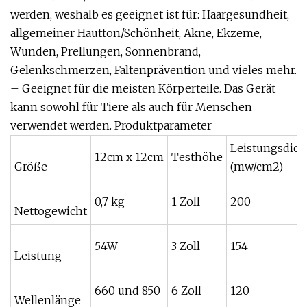
werden, weshalb es geeignet ist für: Haargesundheit,
allgemeiner Hautton/Schönheit, Akne, Ekzeme,
Wunden, Prellungen, Sonnenbrand,
Gelenkschmerzen, Faltenprävention und vieles mehr.
– Geeignet für die meisten Körperteile. Das Gerät
kann sowohl für Tiere als auch für Menschen
verwendet werden. Produktparameter
Leistungsdich
12cm x 12cm
Testhöhe
Größe
(mw/cm2)
0,7 kg
1 Zoll
200
Nettogewicht
54W
3 Zoll
154
Leistung
660 und 850
6 Zoll
120
Wellenlänge