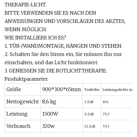
THERAPIE-LICHT.
BITTE VERWENDEN SIE ES NACH DEN
ANWEISUNGEN UND VORSCHLÄGEN DES ARZTES,
WENN MÖGLICH.
WIE INSTALLIERE ICH ES?
1. TÜR-/WANDMONTAGE, HÄNGEN UND STEHEN.
2. Schalten Sie den Strom ein, Sie müssen ihn nur
einschalten, und das Licht funktioniert.
3. GENIESSEN SIE DIE ROTLICHTTHERAPIE.
Produktparameter
Größe
900*300*65mm
Testhöhe
Leistungsdichte (mw
Nettogewicht
8,6 kg
3 Zoll
104
Leistung
1500W
6 Zoll
75,5
Verbrauch
320w
12 Zoll
57,5