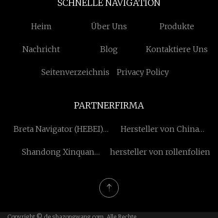
SCHNELLE NAVIGATION
Heim
Über Uns
Produkte
Nachricht
Blog
Kontaktiere Uns
Seitenverzeichnis
Privacy Policy
PARTNERFIRMA
Breta Navigator (HEBEI)
Hersteller von China
International Handel Co.,
Sandsaugmaschinenmaschi
Shandong Xinquan
hersteller von rollenfolien
Ltd.
Instrument Co., Ltd.
Copyright © de.shazongwang.com, Alle Rechte