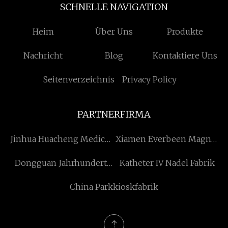
SCHNELLE NAVIGATION
Heim
Über Uns
Produkte
Nachricht
Blog
Kontaktiere Uns
Seitenverzeichnis
Privacy Policy
PARTNERFIRMA
Jinhua Huacheng Medical
Xiamen Everbeen Magnet
Appliance Co., Ltd.
Elektron Co., Ltd.
Dongguan Jahrhundert
Katheter IV Nadel Fabrik
Bolatu Technologie Co.,
China Parkkioskfabrik
Ltd