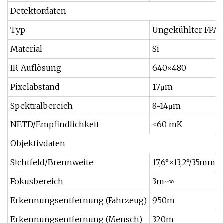
Detektordaten
Typ
Ungekühlter FPA
Material
Si
IR-Auflösung
640×480
Pixelabstand
17μm
Spektralbereich
8~14μm
NETD/Empfindlichkeit
≤60 mK
Objektivdaten
Sichtfeld/Brennweite
17,6°×13,2°/35mm
Fokusbereich
3m~∞
Erkennungsentfernung (Fahrzeug)
950m
Erkennungsentfernung (Mensch)
320m