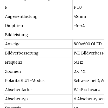
F
F 1,0
Augenentlastung
48mm
Dioptrien
-6~+4
Bildleistung
Anzeige
800×600 OLED
Bildverbesserung
IVE-Bildverbesse
Frequenz
50Hz
Zoomen
2X, 4X
Polarität/LUT-Modus
Schwarz heiß/Wei
Absehenfarbe
Weiß schwarz
Absehentyp
6 Absehentypen